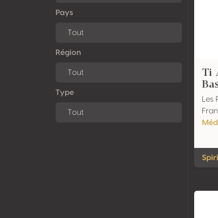
Pays
Région
Ti 
Bas
Type
Les 
Fran
Méda
Spir