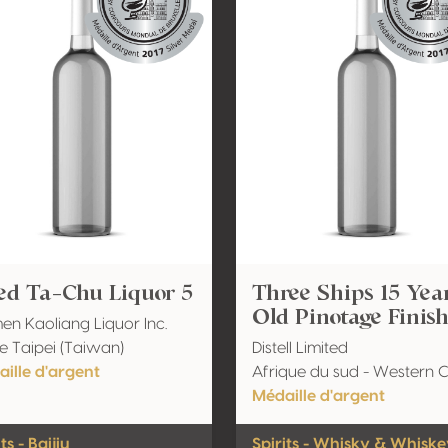
ed Ta-Chu Liquor 5
Three Ships 15 Yea
Old Pinotage Finis
en Kaoliang Liquor Inc.
e Taipei (Taiwan)
Distell Limited
ille d'argent
Afrique du sud - Western 
Médaille d'argent
ts - Baijiu
Spirits - Whisky & Whisk