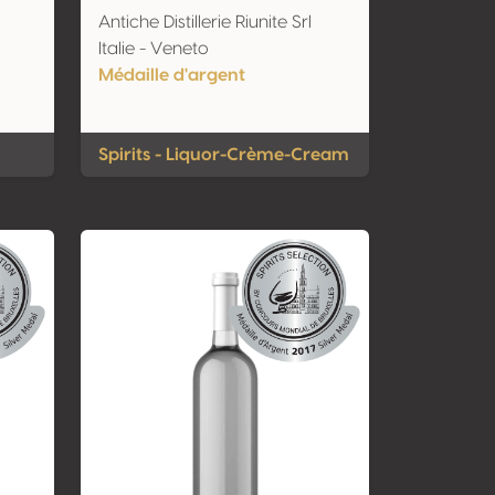
Antiche Distillerie Riunite Srl
Italie - Veneto
Médaille d'argent
Spirits - Liquor-Crème-Cream