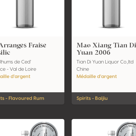
Arranges Fraise
Mao Xiang Tian D
ilic
Yuan 2006
Rhums de Ced'
Tian Di Yuan Liquor Co.,ltd
ce - Val de Loire
Chine
ille d'argent
Médaille d'argent
its - Flavoured Rum
Spirits - Baijiu