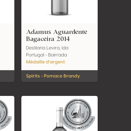
Adamus Aguardente
Bagaceira 2014
Destilaria Levira, lda
Portugal - Bairrada
Médaille d'argent
Spirits - Pomace Brandy