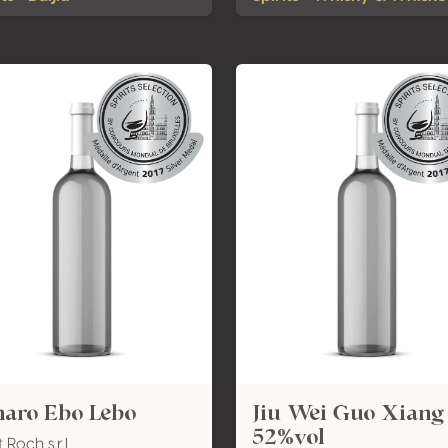
aro Ebo Lebo
Jiu Wei Guo Xiang
52%vol
 Roch s.r.l.