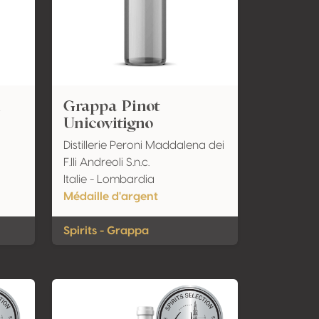
i
Grappa Pinot
Unicovitigno
Distillerie Peroni Maddalena dei
F.lli Andreoli S.n.c.
Italie - Lombardia
Médaille d'argent
Spirits - Grappa