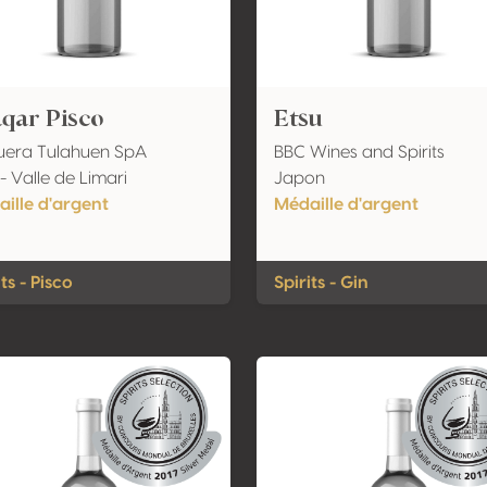
qar Pisco
Etsu
uera Tulahuen SpA
BBC Wines and Spirits
 - Valle de Limari
Japon
ille d'argent
Médaille d'argent
its - Pisco
Spirits - Gin