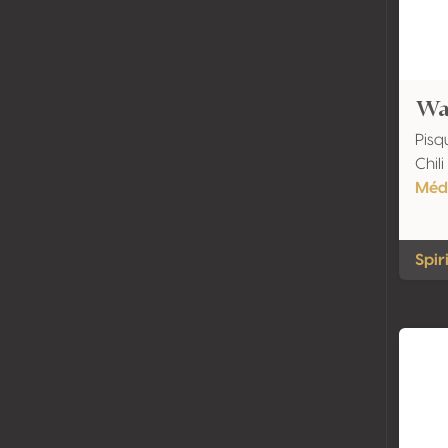
Wa
Pisq
Chili
Méda
Spir