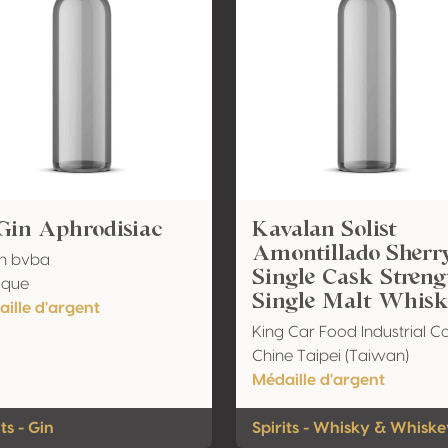
Gin Aphrodisiac
Kavalan Solist
Amontillado Sherr
in bvba
Single Cask Streng
ique
Single Malt Whis
ille d'argent
King Car Food Industrial Co
Chine Taipei (Taiwan)
Médaille d'argent
its - Gin
Spirits - Whisky & Whisk