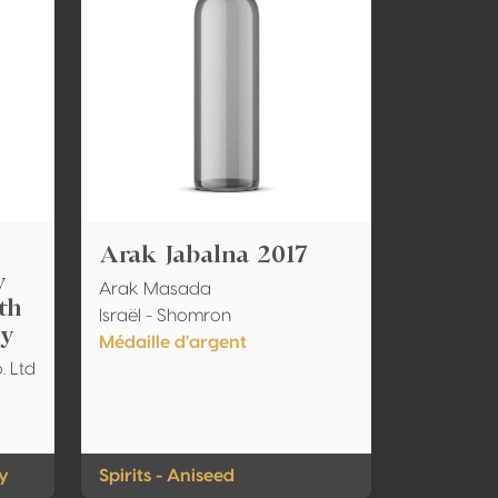
Arak Jabalna 2017
y
Arak Masada
th
Israël - Shomron
ky
Médaille d'argent
. Ltd
ey
Spirits - Aniseed