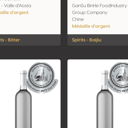
e - Valle d'Aosta
GanSu BinHe FoodIndustry
ille d'argent
Group Company
Chine
Médaille d'argent
ts - Bitter
Spirits - Baijiu