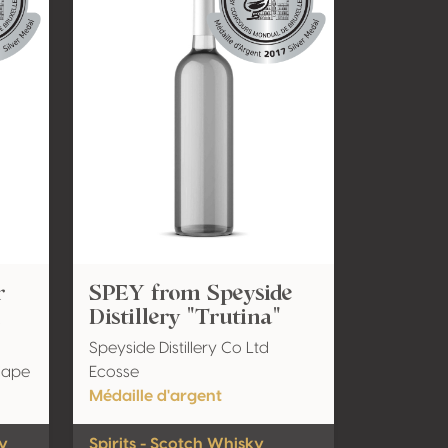
r
SPEY from Speyside
h
Distillery "Trutina"
Speyside Distillery Co Ltd
Cape
Ecosse
Médaille d'argent
ey
Spirits - Scotch Whisky