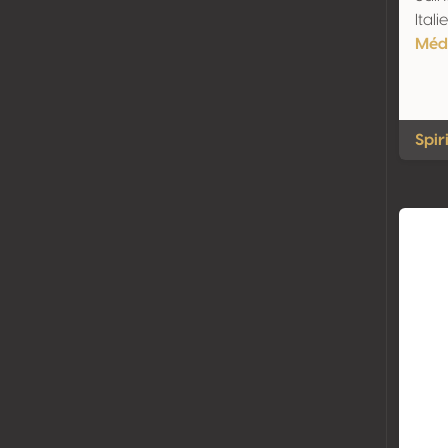
Itali
Méda
Spiri