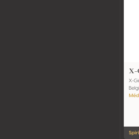
X-
X-G
Belg
Méda
Spir