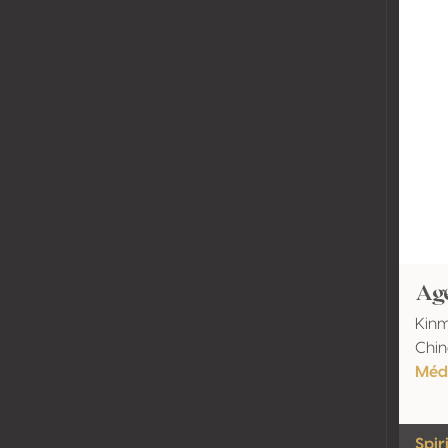
Ag
Kinm
Chin
Méda
Spiri