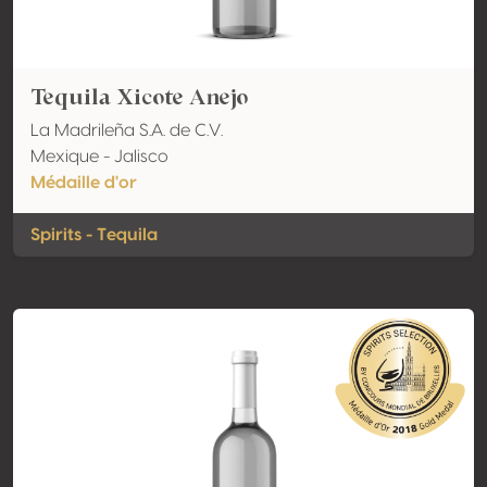
Tequila Xicote Anejo
La Madrileña S.A. de C.V.
Mexique - Jalisco
Médaille d'or
Spirits - Tequila