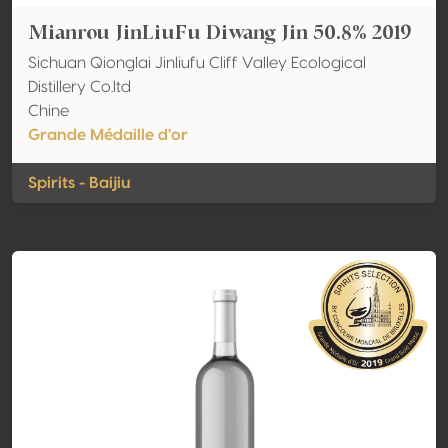
Mianrou JinLiuFu Diwang Jin 50.8% 2019
Sichuan Qionglai Jinliufu Cliff Valley Ecological
Distillery Co.ltd
Chine
Grande Médaille d'or
Spirits - Baijiu