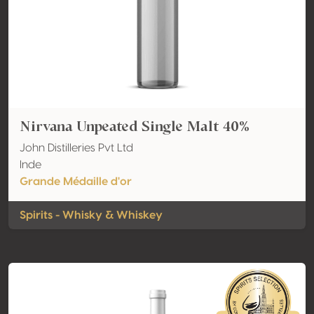
Nirvana Unpeated Single Malt 40%
John Distilleries Pvt Ltd
Inde
Grande Médaille d'or
Spirits - Whisky & Whiskey