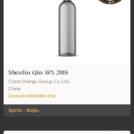
ShenJiu Qin 38% 2018
China Shenjiu Group Co. Ltd.
Chine
Grande Médaille d'or
Spirits - Baijiu