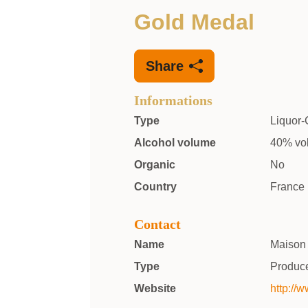
Gold Medal
Share
Informations
Type
Liquor
Alcohol volume
40% vo
Organic
No
Country
France
Contact
Name
Maison 
Type
Produc
Website
http://