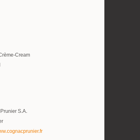
-Crème-Cream
l
Prunier S.A.
er
www.cognacprunier.fr