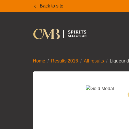
Back to site
Home
Results 2016
All results
Liqueur 