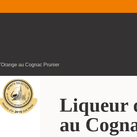
d'Orange au Cognac Prunier
Liqueur 
au Cogna