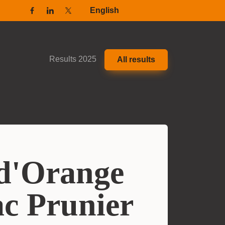
English
Facebook
Linkedin
Twitter / X
Results 2025
All results
d'Orange
c Prunier