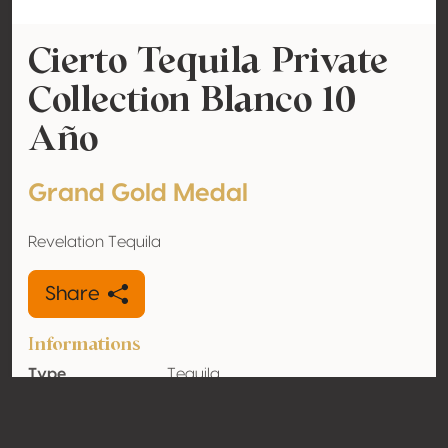
Cierto Tequila Private
Collection Blanco 10
Año
Grand Gold Medal
Revelation Tequila
Share
Informations
Type
Tequila
Alcohol
40% vol
volume