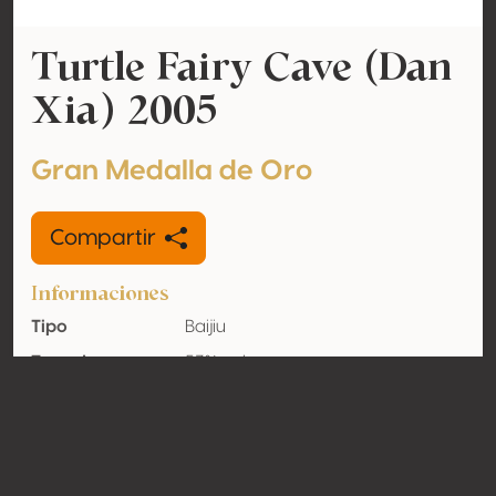
Turtle Fairy Cave (Dan
Xia) 2005
Gran Medalla de Oro
Compartir
Informaciones
Tipo
Baijiu
Tasa de
53% vol
alcohol
adquirido
Orgánico
No
País
China