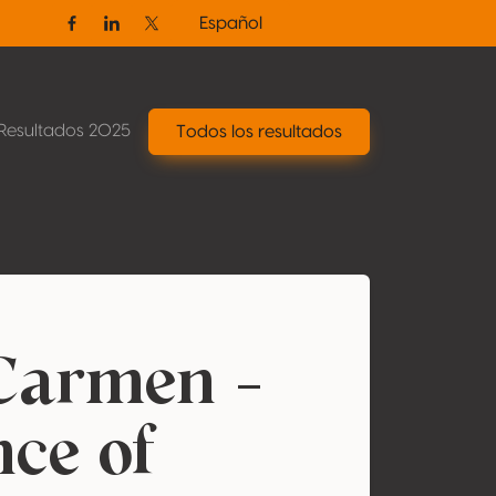
Español
Facebook
Linkedin
Twitter / X
Resultados 2025
Todos los resultados
 Carmen -
nce of