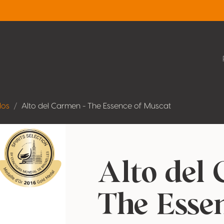
dos
Alto del Carmen - The Essence of Muscat
Alto del
The Esse