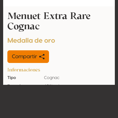
Menuet Extra Rare
Cognac
Medalla de oro
Compartir
Informaciones
Tipo
Cognac
Tasa de
40% vol
alcohol
adquirido
Orgánico
No
País
Francia