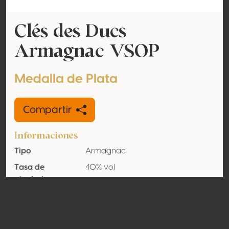
Clés des Ducs
Armagnac VSOP
Medalla de Plata
Compartir
Informaciones
Tipo
Armagnac
Tasa de
40% vol
alcohol
adquirido
Orgánico
No
País
Francia