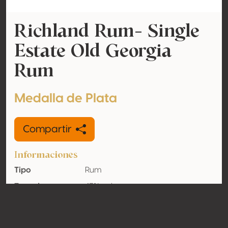
Richland Rum- Single
Estate Old Georgia
Rum
Medalla de Plata
Compartir
Informaciones
Tipo
Rum
Tasa de
43% vol
alcohol
adquirido
Orgánico
No