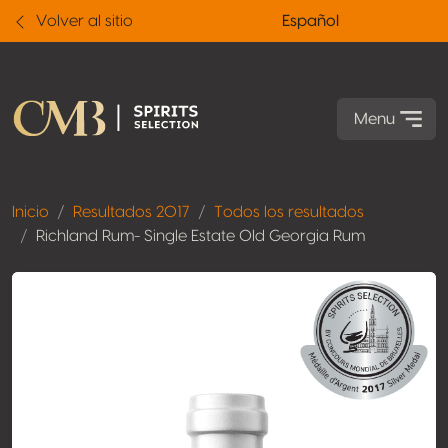
Volver al sitio
Español
Menu
Inicio
Resultados 2017
Todos los resultados
Richland Rum- Single Estate Old Georgia Rum