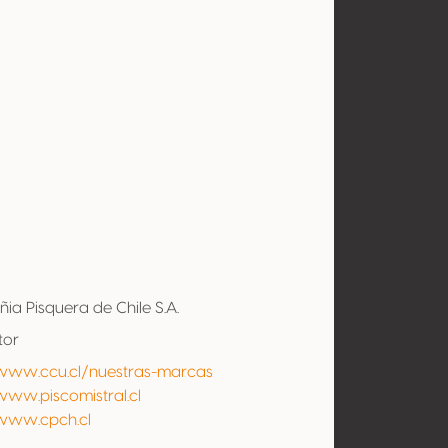
l
a Pisquera de Chile S.A.
tor
/www.ccu.cl/nuestras-marcas
www.piscomistral.cl
/www.cpch.cl