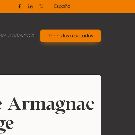
Español
Facebook
Linkedin
Twitter / X
Resultados 2025
Todos los resultados
é Armagnac
ge