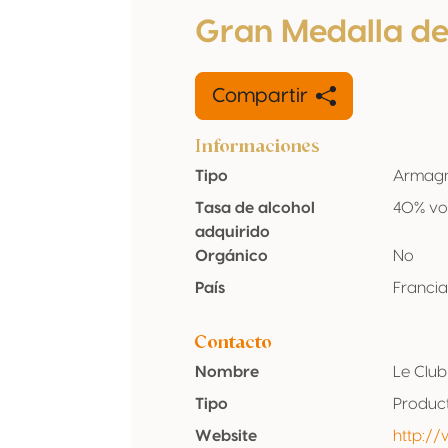
Gran Medalla d
Compartir
Informaciones
Tipo
Armag
Tasa de alcohol
40% vo
adquirido
Orgánico
No
País
Franci
Contacto
Nombre
Le Clu
Tipo
Produc
Website
http: