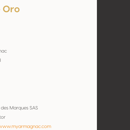
e Oro
nac
l
a
b des Marques SAS
tor
//www.myarmagnac.com