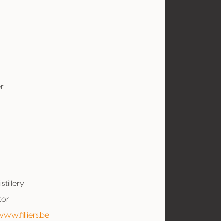
r
Distillery
tor
www.filliers.be