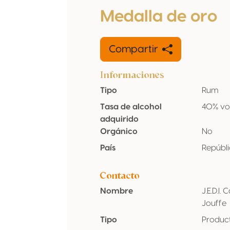
Medalla de oro
Compartir
Informaciones
Tipo
Rum
Tasa de alcohol
40% vo
adquirido
Orgánico
No
País
Repúbl
Contacto
Nombre
J.E.D.I
Jouffe
Tipo
Produc