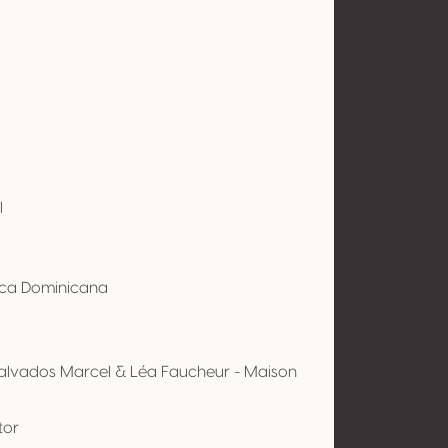
l
ica Dominicana
. Calvados Marcel & Léa Faucheur - Maison
tor