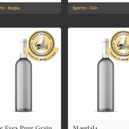
ts - Baijiu
Spirits - Gin
e Eyes Pure Grain
Magdala