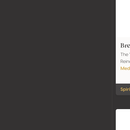
Bre
The
Rein
Meda
Spir