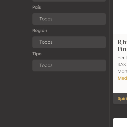
País
Región
Rh
Fi
Tipo
Héri
SAS
Mart
Meda
Spir