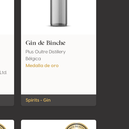
Gin de Binche
Plus Oultre Distillery
Bélgica
Medalla de oro
td.
Spirits - Gin