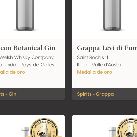
con Botanical Gin
Grappa Levi di Fu
 Welsh Whisky Company
Saint Roch s.r.l.
o Unido - Pays-de-Galles
Italia - Valle d'Aosta
lla de oro
Medalla de oro
its - Gin
Spirits - Grappa