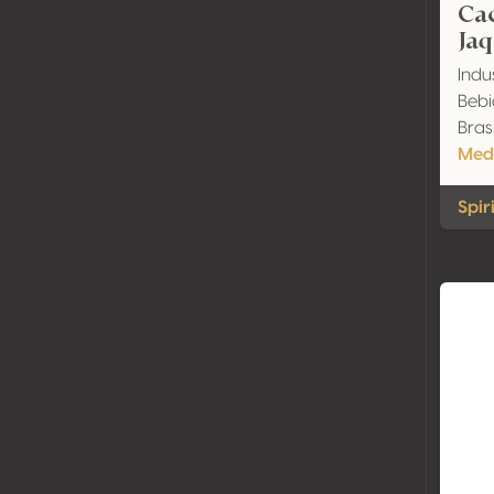
Ca
Jaq
Indu
Bebi
Brasi
Meda
Spir