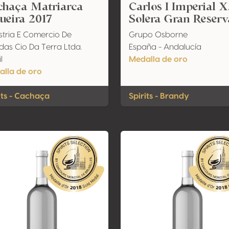
chaça Matriarca
Carlos I Imperial 
ueira 2017
Solera Gran Reserv
stria E Comercio De
Grupo Osborne
das Cio Da Terra Ltda.
España - Andalucía
l
Medalla de oro
lla de oro
its - Cachaça
Spirits - Brandy