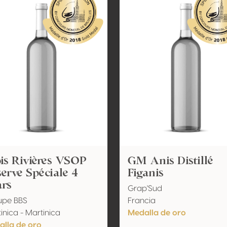
is Rivières VSOP
GM Anis Distillé
erve Spéciale 4
Figanis
ars
Grap'Sud
upe BBS
Francia
inica - Martinica
Medalla de oro
lla de oro