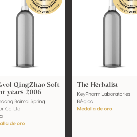
%vol QingZhao Soft
The Herbalist
ht years 2006
KeyPharm Laboratories
dong Baimai Spring
Bélgica
or Co. Ltd
Medalla de oro
na
lla de oro