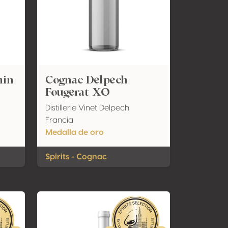
min
Cognac Delpech
Fougerat XO
Distillerie Vinet Delpech
Francia
Medalla de oro
Spirits - Cognac