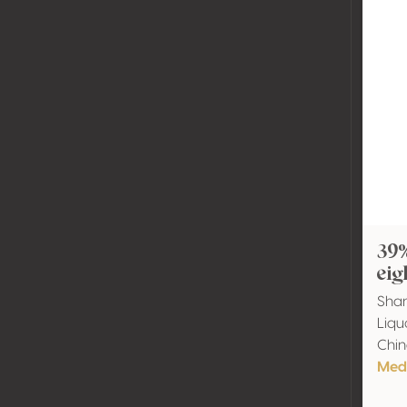
39
eig
Shan
Liqu
Chi
Meda