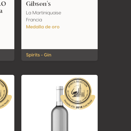
X.O
Gibson's
a
La Martiniquaise
Francia
Medalla de oro
Spirits - Gin