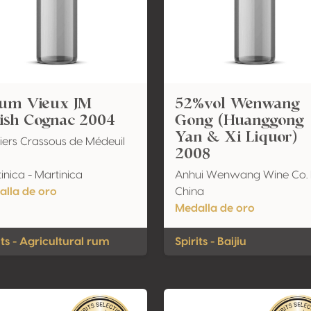
um Vieux JM
52%vol Wenwang
nish Cognac 2004
Gong (Huanggong
Yan & Xi Liquor)
tiers Crassous de Médeuil
2008
inica - Martinica
Anhui Wenwang Wine Co. L
lla de oro
China
Medalla de oro
its - Agricultural rum
Spirits - Baijiu