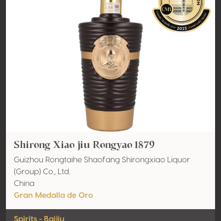
Shirong Xiao jiu Rongyao 1879
Guizhou Rongtaihe Shaofang Shirongxiao Liquor
(Group) Co., Ltd.
China
Gran Medalla de Oro
Spirits - Baijiu