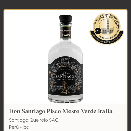
Don Santiago Pisco Mosto Verde Italia
Santiago Queirolo SAC
Perú - Ica