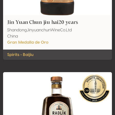
Jin Yuan Chun jiu hai20 years
ShandongJinyuanchunWineCo.Ltd
China
Gran Medalla de Oro
Spirits - Baijiu