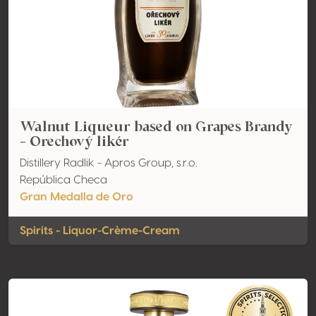
Walnut Liqueur based on Grapes Brandy
- Orechový likér
Distillery Radlik - Apros Group, s.r.o.
República Checa
Gran Medalla de Oro
Spirits - Liquor-Crème-Cream