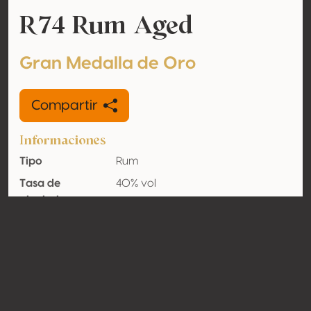
R74 Rum Aged
Gran Medalla de Oro
Compartir
Informaciones
Tipo
Rum
Tasa de
40% vol
alcohol
adquirido
Orgánico
No
País
Italia
Contacto