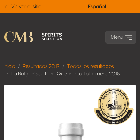
Volver al sitio
Español
Menu
Inicio
Resultados 2019
Todos los resultados
La Botija Pisco Puro Quebranta Tabernero 2018