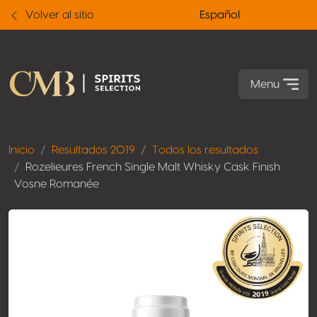
Volver al sitio
Español
Menu
Inicio
Resultados 2019
Todos los resultados
Rozelieures French Single Malt Whisky Cask Finish
Vosne Romanée