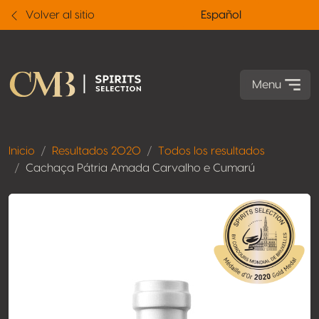
Volver al sitio
Español
Menu
Inicio
Resultados 2020
Todos los resultados
Cachaça Pátria Amada Carvalho e Cumarú