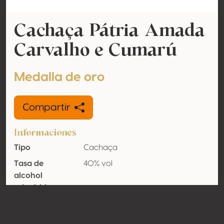
Cachaça Pátria Amada
Carvalho e Cumarú
Medalla de oro
Compartir
Informaciones
Tipo
Cachaça
Tasa de
40% vol
alcohol
adquirido
Orgánico
No
País
Brasil