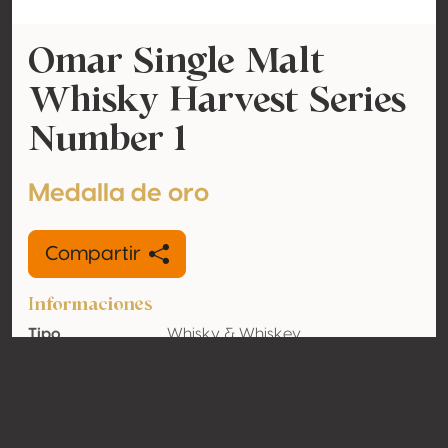
Omar Single Malt
Whisky Harvest Series
Number 1
Medalla de oro
Compartir
Informaciones
Tipo
Whisky & Whiskey
Tasa de
46% vol
alcohol
adquirido
Orgánico
No