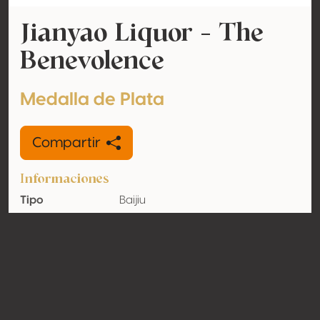
Jianyao Liquor - The
Benevolence
Medalla de Plata
Compartir
Informaciones
Tipo
Baijiu
Tasa de
53% vol
alcohol
adquirido
Orgánico
No
País
China