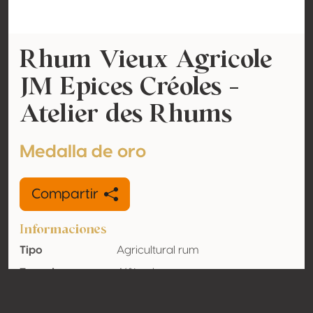
Rhum Vieux Agricole
JM Epices Créoles -
Atelier des Rhums
Medalla de oro
Compartir
Informaciones
Tipo
Agricultural rum
Tasa de
46% vol
alcohol
adquirido