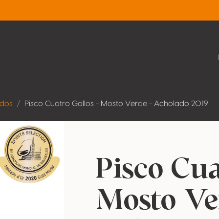
ados
Pisco Cuatro Gallos - Mosto Verde - Acholado 2019
Pisco Cua
Mosto Ve