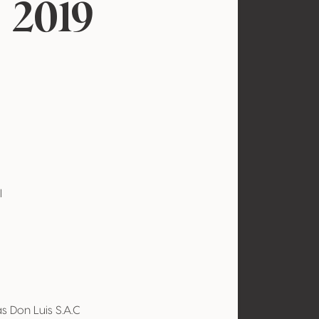
 2019
l
 Don Luis S.A.C