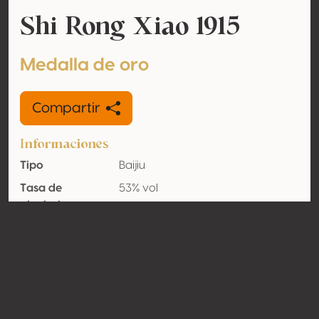
Shi Rong Xiao 1915
Medalla de oro
Compartir
Informaciones
Tipo
Baijiu
Tasa de
53% vol
alcohol
adquirido
Orgánico
No
País
China
Contacto