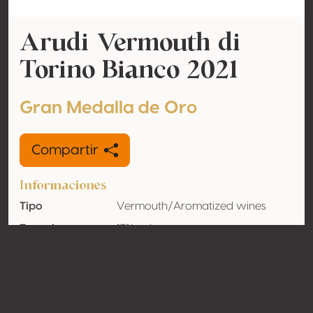
Arudi Vermouth di
Torino Bianco 2021
Gran Medalla de Oro
Compartir
Informaciones
Tipo
Vermouth/Aromatized wines
Tasa de
17% vol
alcohol
adquirido
Orgánico
No
País
Italia