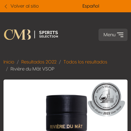
Volver al sitio
Español
Menu
Inicio
Resultados 2022
Todos los resultados
Rivière du Mât VSOP