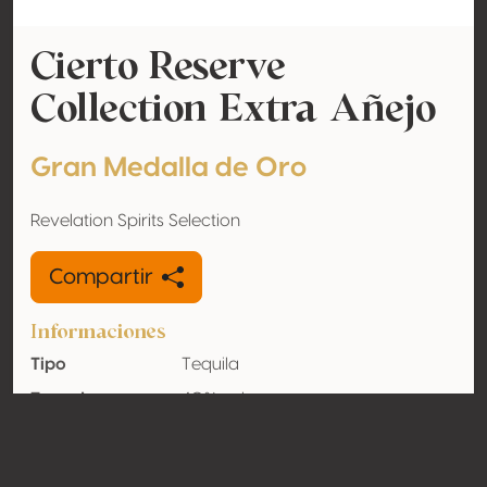
Cierto Reserve
Collection Extra Añejo
Gran Medalla de Oro
Revelation Spirits Selection
Compartir
Informaciones
Tipo
Tequila
Tasa de
40% vol
alcohol
adquirido
Orgánico
No