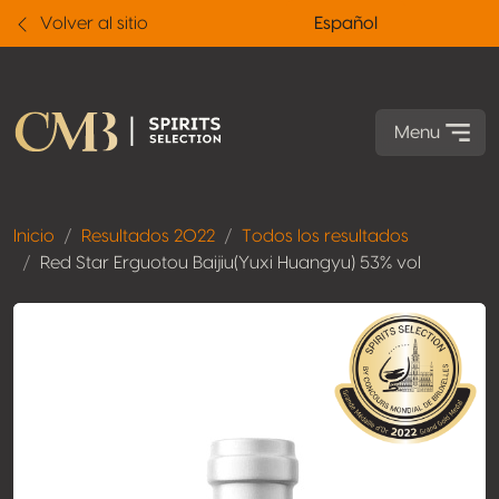
Volver al sitio
Español
Menu
Inicio
Resultados 2022
Todos los resultados
Red Star Erguotou Baijiu(Yuxi Huangyu) 53% vol