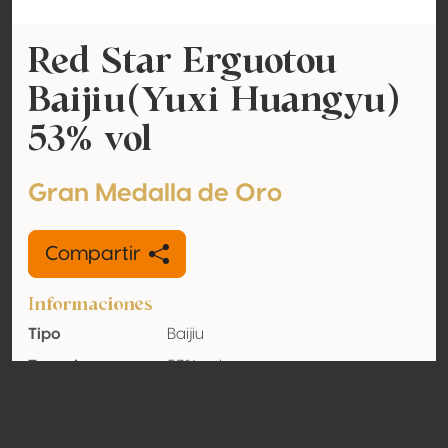
Red Star Erguotou
Baijiu(Yuxi Huangyu)
53% vol
Gran Medalla de Oro
Compartir
Informaciones
Tipo
Baijiu
Tasa de
53% vol
alcohol
adquirido
Orgánico
No