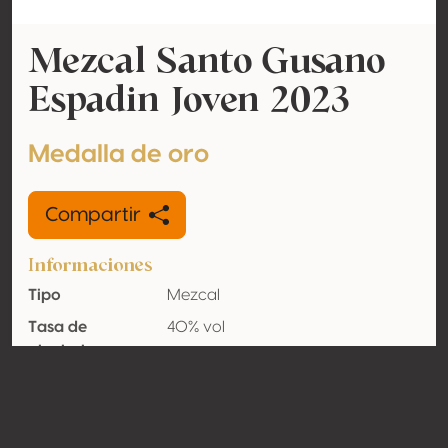
Mezcal Santo Gusano
Espadin Joven 2023
Medalla de oro
Compartir
Informaciones
Tipo
Mezcal
Tasa de
40% vol
alcohol
adquirido
Orgánico
Yes
País
México