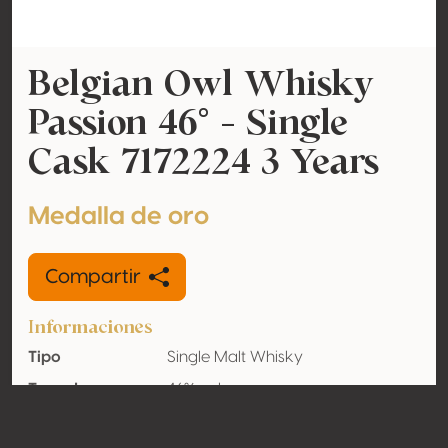
Belgian Owl Whisky
Passion 46° - Single
Cask 7172224 3 Years
Medalla de oro
Compartir
Informaciones
Tipo
Single Malt Whisky
Tasa de
46% vol
alcohol
adquirido