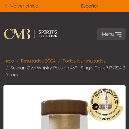
Volver al sitio
Español
Menu
Inicio
Resultados 2024
Todos los resultados
Belgian Owl Whisky Passion 46° - Single Cask 7172224 3
Years