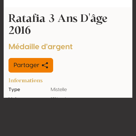
Ratafia 3 Ans D'âge
2016
Médaille d'argent
Partager
Informations
Type
Mistelle
Volume
18% vol
d'alcool
Biologique
Non
Pays
France