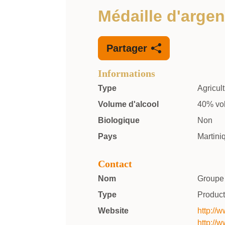
Médaille d'argen
Partager
Informations
Type
Agricul
Volume d'alcool
40% vo
Biologique
Non
Pays
Martini
Contact
Nom
Groupe
Type
Product
Website
http://
http:/