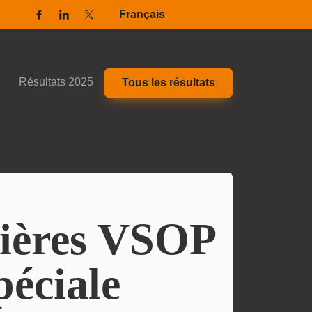
Français
Facebook
Linkedin
Twitter / X
Résultats 2025
Tous les résultats
vières VSOP
péciale