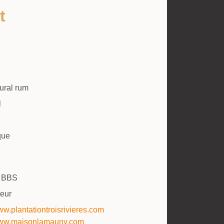
t
tural rum
l
que
 BBS
eur
www.plantationtroisrivieres.com
/www.maisonlamauny.com