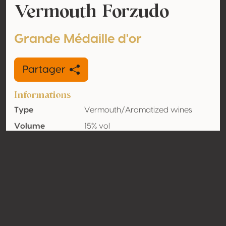
Vermouth Forzudo
Grande Médaille d'or
Partager
Informations
Type
Vermouth/Aromatized wines
Volume
15% vol
d'alcool
Biologique
Non
Pays
Espagne
Contact
Nom
Forzudo SL
Type
Producteur