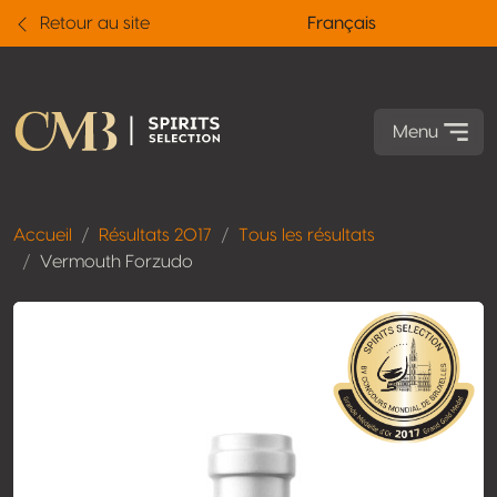
Retour au site
Français
Menu
Accueil
Résultats 2017
Tous les résultats
Vermouth Forzudo