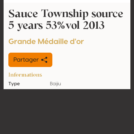
Sauce Township source
5 years 53%vol 2013
Grande Médaille d'or
Partager
Informations
Type
Baijiu
Volume
53% vol
d'alcool
Biologique
Non
Pays
Chine
Contact