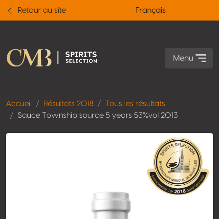
Retour au site
Français
Menu
Accueil
Résultats 2018
Tous les résultats
Sauce Township source 5 years 53%vol 2013