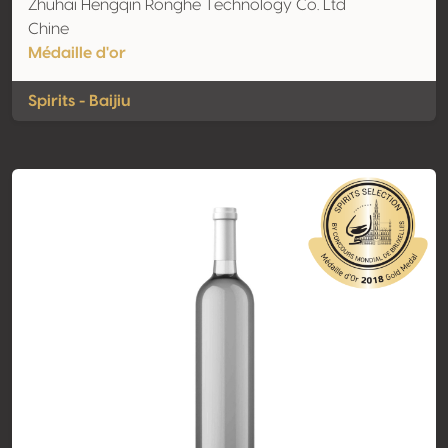
Zhuhai Hengqin Ronghe Technology Co. Ltd
Chine
Médaille d'or
Spirits - Baijiu