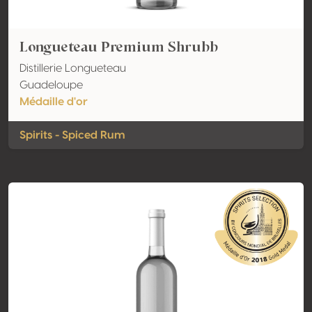
Longueteau Premium Shrubb
Distillerie Longueteau
Guadeloupe
Médaille d'or
Spirits - Spiced Rum