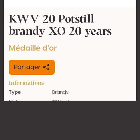
KWV 20 Potstill
brandy XO 20 years
Médaille d'or
Partager
Informations
Type
Brandy
Volume
38% vol
d'alcool
Biologique
Non
Pays
Afrique du sud