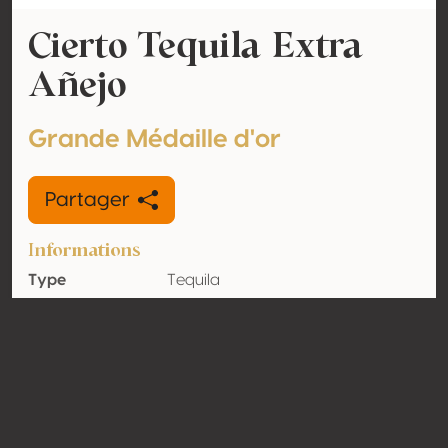
Cierto Tequila Extra
Añejo
Grande Médaille d'or
Partager
Informations
Type
Tequila
Volume
40% vol
d'alcool
Biologique
Non
Pays
Mexique
Contact