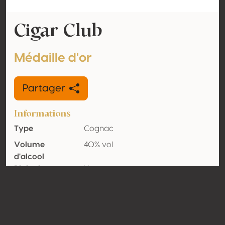
Cigar Club
Médaille d'or
Partager
Informations
Type
Cognac
Volume
40% vol
d'alcool
Biologique
Non
Pays
France
Contact