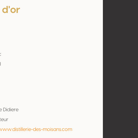
 d'or
c
l
e Didiere
teur
www.distillerie-des-moisans.com