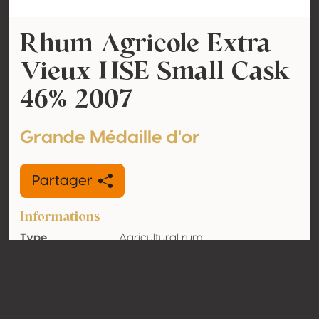
Rhum Agricole Extra
Vieux HSE Small Cask
46% 2007
Grande Médaille d'or
Partager
Informations
Type
Agricultural rum
Volume
45% vol
d'alcool
Biologique
Non
Pays
Martinique