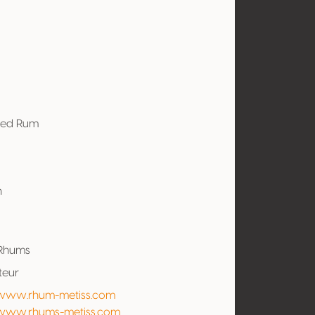
red Rum
n
 Rhums
teur
/www.rhum-metiss.com
/www.rhums-metiss.com