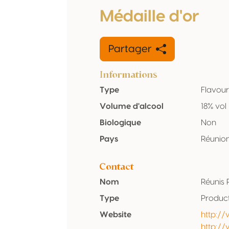
Médaille d'or
Partager
Informations
Type
Flavou
Volume d'alcool
18% vol
Biologique
Non
Pays
Réunio
Contact
Nom
Réunis
Type
Produc
Website
http:/
http:/