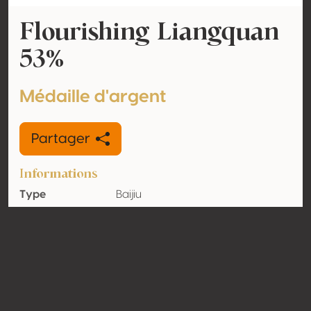
Flourishing Liangquan
53%
Médaille d'argent
Partager
Informations
Type
Baijiu
Volume
53% vol
d'alcool
Biologique
Non
Pays
Chine
Contact