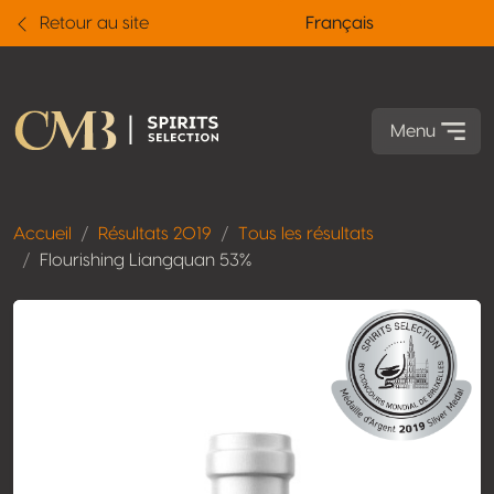
Retour au site
Français
Menu
Accueil
Résultats 2019
Tous les résultats
Flourishing Liangquan 53%