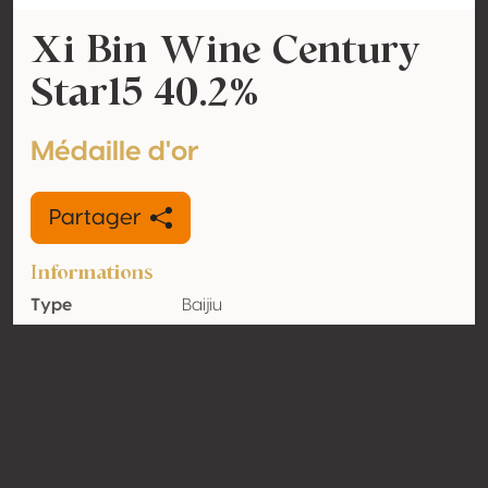
Xi Bin Wine Century
Star15 40.2%
Médaille d'or
Partager
Informations
Type
Baijiu
Volume
40.2% vol
d'alcool
Biologique
Non
Pays
Chine
Contact