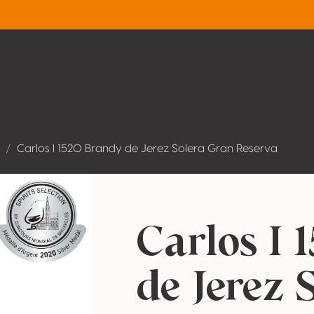
Carlos I 1520 Brandy de Jerez Solera Gran Reserva
Carlos I 
de Jerez 