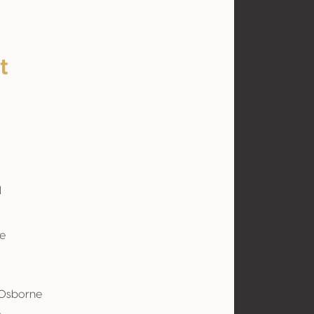
t
l
e
Osborne