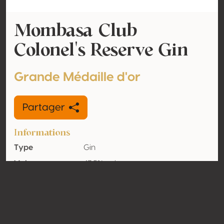
Mombasa Club
Colonel's Reserve Gin
Grande Médaille d'or
Partager
Informations
Type
Gin
Volume
43.5% vol
d'alcool
Biologique
Non
Pays
Espagne