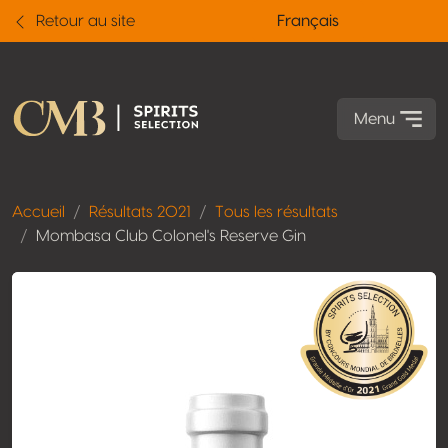
Retour au site
Français
Menu
Accueil
Résultats 2021
Tous les résultats
Mombasa Club Colonel's Reserve Gin