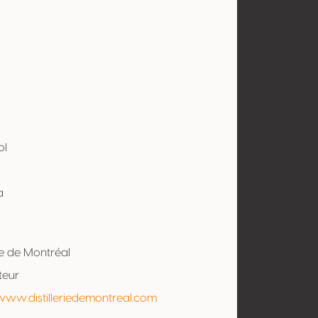
ol
a
rie de Montréal
teur
www.distilleriedemontreal.com