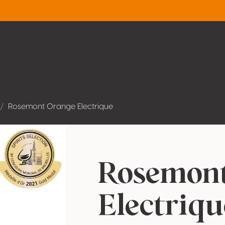
Rosemont Orange Electrique
Rosemon
Electriqu