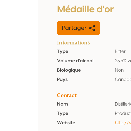
Médaille d'or
Partager
Informations
Type
Bitter
Volume d'alcool
23.5% v
Biologique
Non
Pays
Canad
Contact
Nom
Distille
Type
Produc
Website
http://