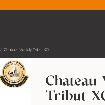
Chateau Vartely Tribut XO
Chateau 
Tribut X