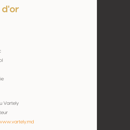
 d'or
c
ol
ie
u Vartely
teur
/www.vartely.md