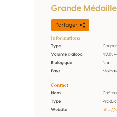
Grande Médaille
Partager
Informations
Type
Cogna
Volume d'alcool
40.1% v
Biologique
Non
Pays
Moldav
Contact
Nom
Châtea
Type
Produc
Website
http:/