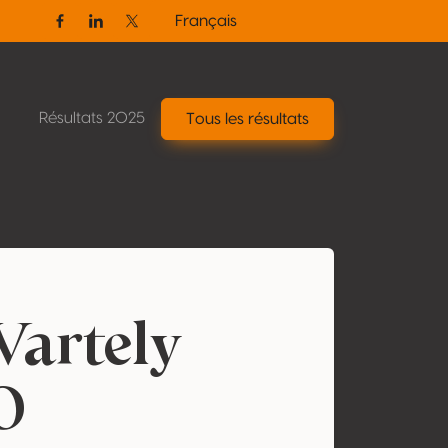
Français
Facebook
Linkedin
Twitter / X
Résultats 2025
Tous les résultats
Vartely
O