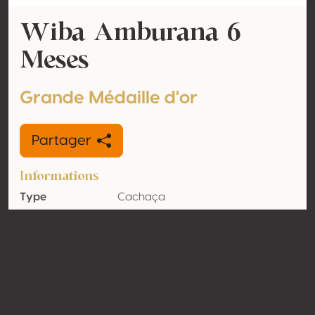
Wiba Amburana 6
Meses
Grande Médaille d'or
Partager
Informations
Type
Cachaça
Volume
38% vol
d'alcool
Biologique
Non
Pays
Brésil
Contact