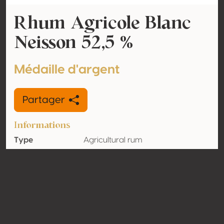
Rhum Agricole Blanc
Neisson 52,5 %
Médaille d'argent
Partager
Informations
Type
Agricultural rum
Volume
52.5% vol
d'alcool
Biologique
Non
Pays
Martinique
Contact